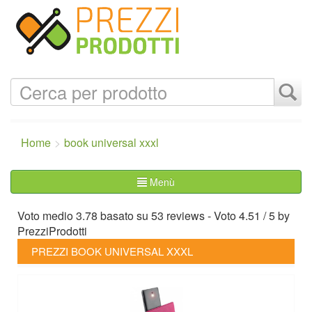
Home
book universal xxxl
Menù
Voto medio
3.78
basato su
53
reviews
- Voto
4.51
/
5
by
PrezziProdotti
PREZZI BOOK UNIVERSAL XXXL