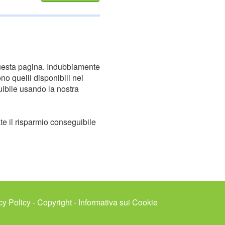
 questa pagina. Indubbiamente
no quelli disponibili nei
uibile usando la nostra
ate il risparmio conseguibile
cy Policy
-
Copyright
-
Informativa sui Cookie