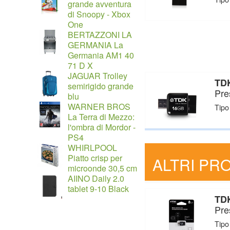
grande avventura
di Snoopy - Xbox
One
BERTAZZONI LA
GERMANIA La
Germania AM1 40
71 D X
JAGUAR Trolley
TDK
semirigido grande
Pre
blu
WARNER BROS
Tipo
La Terra di Mezzo:
l'ombra di Mordor -
PS4
WHIRLPOOL
Piatto crisp per
ALTRI PRO
microonde 30,5 cm
AIINO Daily 2.0
tablet 9-10 Black
TDK
Pre
Tipo