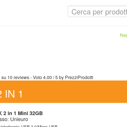
Ne
o su
10
reviews
- Voto
4.00
/
5
by
PrezziProdotti
 IN 1
 2 in 1 Mini 32GB
sso: Unieuro
 interfaccia: USB 2.0/Micro-USB