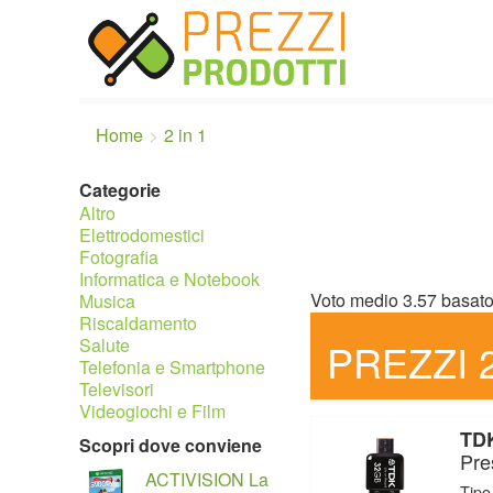
Home
2 in 1
Categorie
Altro
Elettrodomestici
Fotografia
Informatica e Notebook
Voto medio
3.57
basat
Musica
Riscaldamento
Salute
PREZZI 2
Telefonia e Smartphone
Televisori
Videogiochi e Film
TDK
Scopri dove conviene
Pre
ACTIVISION La
Tipo