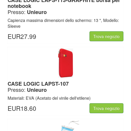
CASE LOGIC
LAPS-113-GRAPHITE borsa per
notebook
Presso:
Unieuro
Capienza massima dimensioni dello schermo: 13 ", Modello:
Sleeve
EUR27.99
Trova negozio
CASE LOGIC
LAPST-107
Presso:
Unieuro
Materiali: EVA (Acetato del vinile dell'etilene)
EUR18.60
Trova negozio