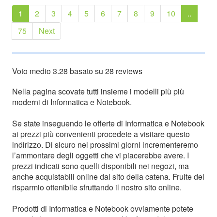
1
2
3
4
5
6
7
8
9
10
..
75
Next
Voto medio
3.28
basato su
28
reviews
Nella pagina scovate tutti insieme i modelli più più
moderni di Informatica e Notebook.
Se state inseguendo le offerte di Informatica e Notebook
ai prezzi più convenienti procedete a visitare questo
indirizzo. Di sicuro nei prossimi giorni incrementeremo
l’ammontare degli oggetti che vi piacerebbe avere. I
prezzi indicati sono quelli disponibili nei negozi, ma
anche acquistabili online dal sito della catena. Fruite del
risparmio ottenibile sfruttando il nostro sito online.
Prodotti di Informatica e Notebook ovviamente potete