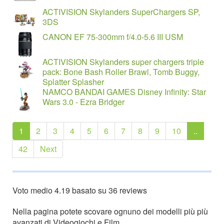
ACTIVISION Skylanders SuperChargers SP,
3DS
CANON EF 75-300mm f/4.0-5.6 III USM
ACTIVISION Skylanders super chargers triple
pack: Bone Bash Roller Brawl, Tomb Buggy,
Splatter Splasher
NAMCO BANDAI GAMES Disney Infinity: Star
Wars 3.0 - Ezra Bridger
1
2
3
4
5
6
7
8
9
10
..
42
Next
Voto medio
4.19
basato su
36
reviews
Nella pagina potete scovare ognuno dei modelli più più
avanzati di Videogiochi e Film.