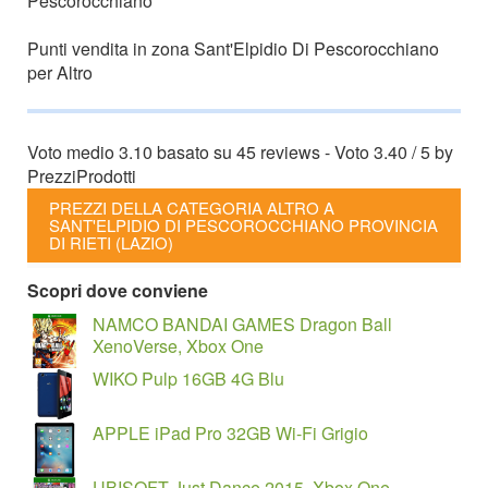
Pescorocchiano
Punti vendita in zona Sant'Elpidio Di Pescorocchiano
per Altro
Voto medio
3.10
basato su
45
reviews
- Voto
3.40
/
5
by
PrezziProdotti
PREZZI DELLA CATEGORIA ALTRO A
SANT'ELPIDIO DI PESCOROCCHIANO PROVINCIA
DI RIETI (LAZIO)
Scopri dove conviene
NAMCO BANDAI GAMES Dragon Ball
XenoVerse, Xbox One
WIKO Pulp 16GB 4G Blu
APPLE iPad Pro 32GB Wi-Fi Grigio
UBISOFT Just Dance 2015, Xbox One