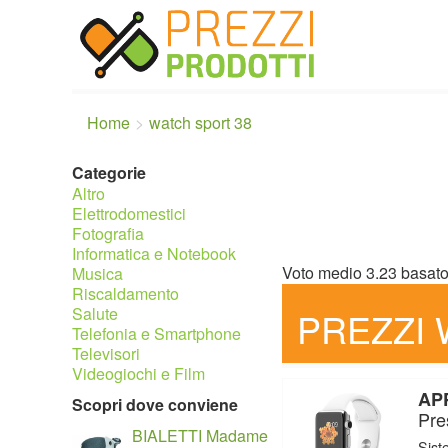
Home
watch sport 38
Categorie
Altro
Elettrodomestici
Fotografia
Informatica e Notebook
Voto medio
3.23
basat
Musica
Riscaldamento
Salute
PREZZI 
Telefonia e Smartphone
Televisori
Videogiochi e Film
APP
Scopri dove conviene
Pre
BIALETTI Madame
Sist