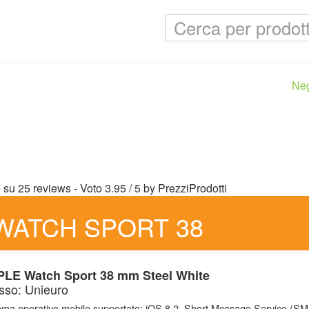
Ne
o su
25
reviews
- Voto
3.95
/
5
by
PrezziProdotti
WATCH SPORT 38
LE Watch Sport 38 mm Steel White
sso: Unieuro
ema operativo mobile supportato: iOS 8.2, Short Message Service (SM