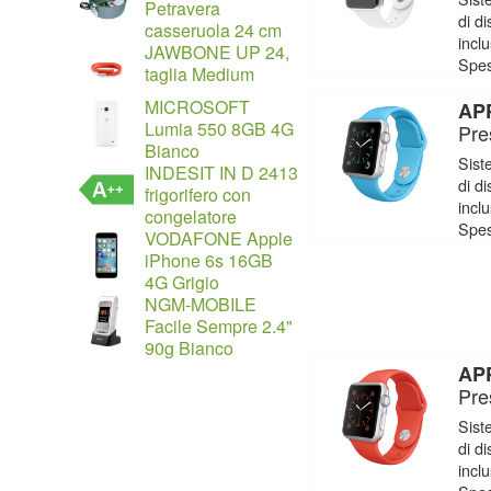
Petravera
di d
casseruola 24 cm
incl
JAWBONE UP 24,
Spes
taglia Medium
MICROSOFT
APP
Lumia 550 8GB 4G
Pre
Bianco
Sist
INDESIT IN D 2413
di d
frigorifero con
incl
congelatore
Spes
VODAFONE Apple
iPhone 6s 16GB
4G Grigio
NGM-MOBILE
Facile Sempre 2.4"
90g Bianco
APP
Pre
Sist
di d
incl