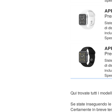
Spes
APP
Pre
Sist
di d
incl
Spes
APP
Pre
Sist
di d
incl
Spes
Qui trovate tutti i model
Se state inseguendo le o
Certamente in breve temp