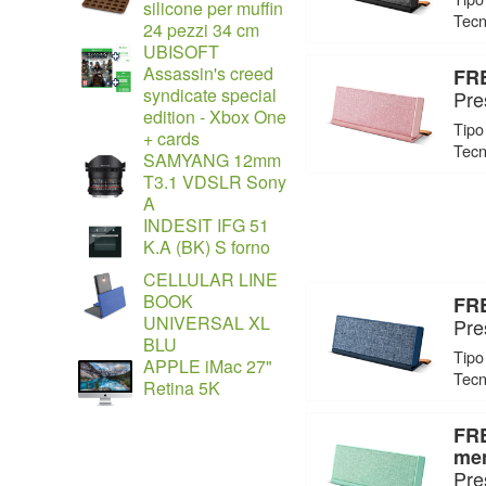
silicone per muffin
Tecn
24 pezzi 34 cm
UBISOFT
Assassin's creed
FRE
syndicate special
Pre
edition - Xbox One
Tipo
+ cards
Tecn
SAMYANG 12mm
T3.1 VDSLR Sony
A
INDESIT IFG 51
K.A (BK) S forno
CELLULAR LINE
BOOK
FRE
UNIVERSAL XL
Pre
BLU
Tipo
APPLE iMac 27"
Tecn
Retina 5K
FRE
me
Pre