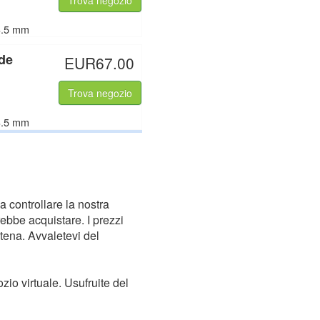
Trova negozio
/3.5 mm
de
EUR67.00
Trova negozio
/3.5 mm
a controllare la nostra
bbe acquistare. I prezzi
atena. Avvaletevi del
zio virtuale. Usufruite del