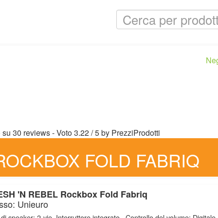
Ne
o su
30
reviews
- Voto
3.22
/
5
by
PrezziProdotti
 ROCKBOX FOLD FABRIQ
SH 'N REBEL Rockbox Fold Fabriq
sso: Unieuro
 di speaker: 2-vie, Interruttore integrato , Controllo del volume: Digitale,