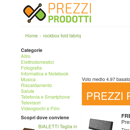
Home
rockbox fold fabriq
Categorie
Altro
Elettrodomestici
Fotografia
Informatica e Notebook
Voto medio
4.97
basat
Musica
Riscaldamento
Salute
PREZZI
Telefonia e Smartphone
Televisori
Videogiochi e Film
FRE
Scopri dove conviene
Pre
BIALETTI Teglia in
Tipo