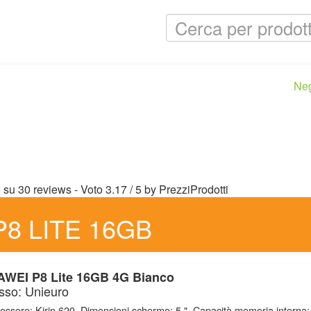
Ne
o su
30
reviews
- Voto
3.17
/
5
by
PrezziProdotti
P8 LITE 16GB
WEI P8 Lite 16GB 4G Bianco
sso: Unieuro
essore: Kirin 620, Dimensioni schermo: 5 ", Capacità memoria interna