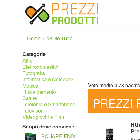
Home
p8 lite 16gb
Categorie
Altro
Elettrodomestici
Fotografia
Informatica e Notebook
Voto medio
4.73
basat
Musica
Riscaldamento
Salute
PREZZI 
Telefonia e Smartphone
Televisori
Videogiochi e Film
HUA
Scopri dove conviene
Pre
SQUARE ENIX
Proc