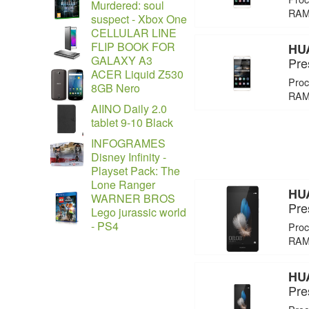
Murdered: soul
RAM 
suspect - Xbox One
CELLULAR LINE
FLIP BOOK FOR
HUA
GALAXY A3
Pre
ACER Liquid Z530
Proc
8GB Nero
RAM 
AIINO Daily 2.0
tablet 9-10 Black
INFOGRAMES
Disney Infinity -
Playset Pack: The
Lone Ranger
HUA
WARNER BROS
Pre
Lego jurassic world
- PS4
Proc
RAM 
HUA
Pre