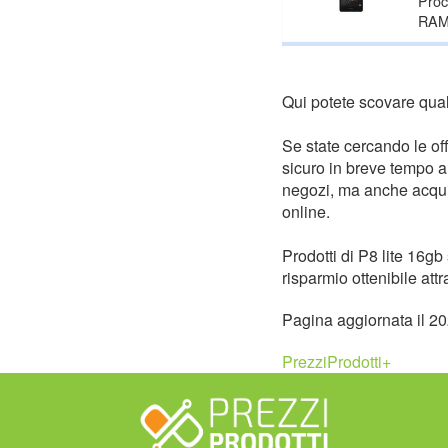
Proc
RAM 
Qui potete scovare quals
Se state cercando le off
sicuro in breve tempo all
negozi, ma anche acquist
online.
Prodotti di P8 lite 16gb
risparmio ottenibile attr
Pagina aggiornata il 2
PrezziProdotti+