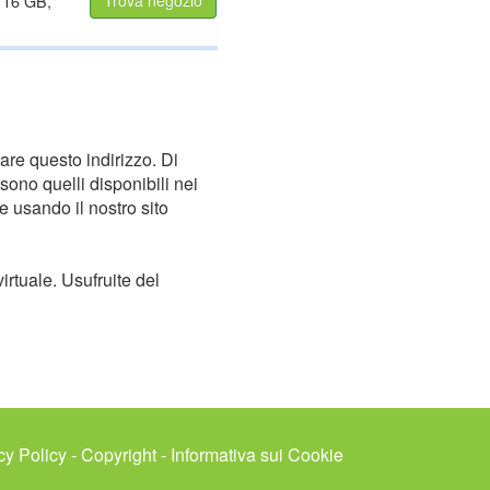
: 16 GB,
Trova negozio
nare questo indirizzo. Di
 sono quelli disponibili nei
e usando il nostro sito
irtuale. Usufruite del
cy Policy
-
Copyright
-
Informativa sui Cookie