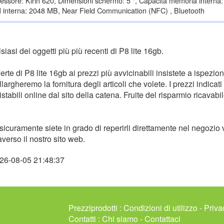
essore: Kirin 620, Dimensioni schermo: 5 ", Capacità memoria interna
interna: 2048 MB, Near Field Communication (NFC) , Bluetooth
iasi dei oggetti più più recenti di P8 lite 16gb.
erte di P8 lite 16gb ai prezzi più avvicinabili insistete a ispezio
argheremo la fornitura degli articoli che volete. I prezzi indicati
abili online dal sito della catena. Fruite del risparmio ricavabil
 sicuramente siete in grado di reperirli direttamente nel negozio v
averso il nostro sito web.
026-08-05 21:48:37
Prezziprodotti :
Condizioni di utilizzo
-
Priva
Contatti :
Chi siamo
-
Contattaci