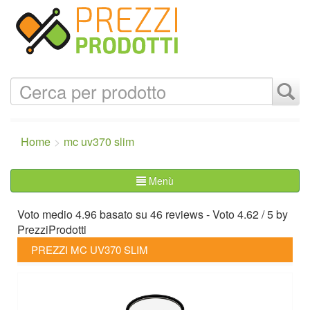
Home
mc uv370 slim
Menù
Voto medio
4.96
basato su
46
reviews
- Voto
4.62
/
5
by
PrezziProdotti
PREZZI MC UV370 SLIM