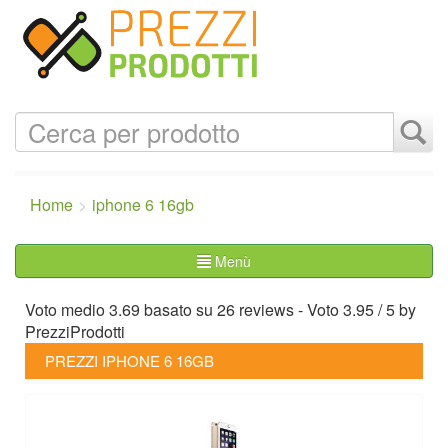
Home
iphone 6 16gb
Menù
Voto medio
3.69
basato su
26
reviews
- Voto
3.95
/
5
by
PrezziProdotti
PREZZI IPHONE 6 16GB