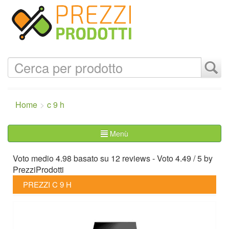
Home
c 9 h
Menù
Voto medio
4.98
basato su
12
reviews
- Voto
4.49
/
5
by
PrezziProdotti
PREZZI C 9 H