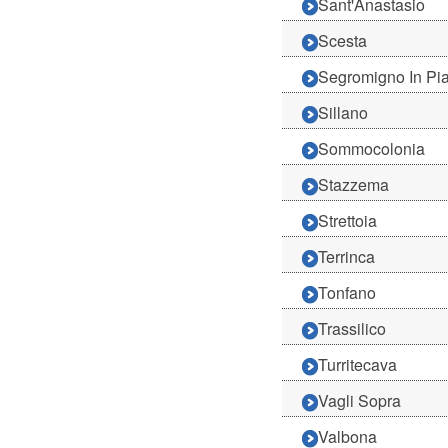
Sant'Anastasio
Scesta
Segromigno In Pi
Sillano
Sommocolonia
Stazzema
Strettoia
Terrinca
Tonfano
Trassilico
Turritecava
Vagli Sopra
Valbona