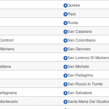
Quiesa
Ripa
Ruota
San Cassiano
Controni
San Colombano
 Moriano
San Gennaro
San Lorenzo Di Morian
eddana
San Michele
San Pellegrino
San Rocco In Turrite
arfagnana
San Salvatore
Montecarlo
Santa Maria Del Giudic