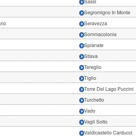
Sassi
Segromigno In Monte
ano
Seravezza
Sommacolonia
Spianate
Stiava
Tereglio
Tiglio
Torre Del Lago Puccini
Turchetto
Vado
Vagli Sotto
Valdicastello Carducci