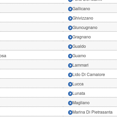
Gallicano
Ghivizzano
Giuncugnano
Gragnano
Gualdo
rosa
Guamo
Lammari
Lido Di Camaiore
Lucca
Lunata
Magliano
Marina Di Pietrasanta