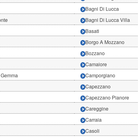
Bagni Di Lucca
onte
Bagni Di Lucca Villa
Basati
Borgo A Mozzano
Bozzano
Camaiore
a Gemma
Camporgiano
Capezzano
e
Capezzano Pianore
Careggine
Carraia
Casoli