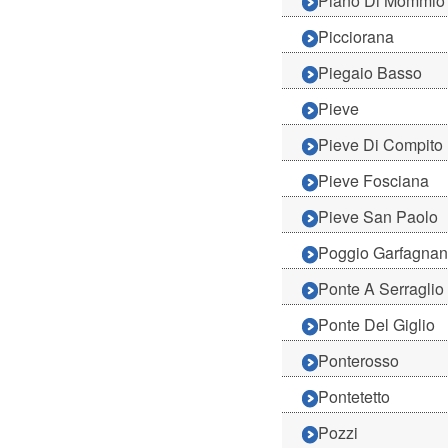
Piano Di Mommio
Picciorana
Piegaio Basso
Pieve
Pieve Di Compito
Pieve Fosciana
Pieve San Paolo
Poggio Garfagna
Ponte A Serraglio
Ponte Del Giglio
Ponterosso
Pontetetto
Pozzi