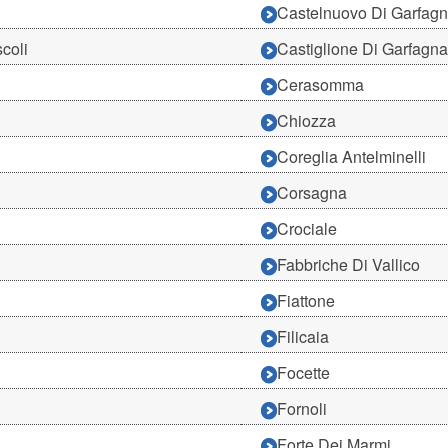
Castelnuovo Di Garfag
coli
Castiglione Di Garfagn
Cerasomma
Chiozza
Coreglia Antelminelli
Corsagna
Crociale
Fabbriche Di Vallico
Fiattone
Filicaia
Focette
Fornoli
Forte Dei Marmi