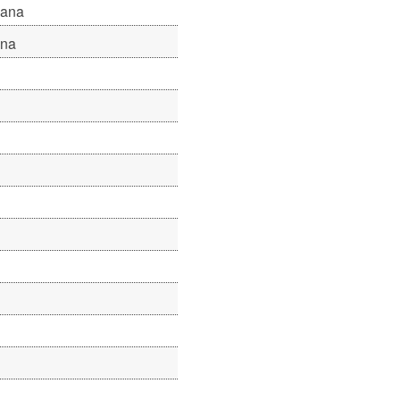
nana
ana