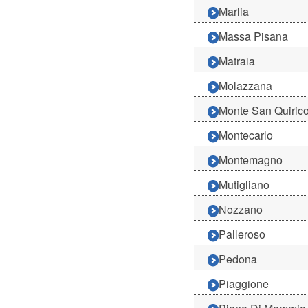
Marlia
Massa Pisana
Matraia
Molazzana
Monte San Quiric
Montecarlo
Montemagno
Mutigliano
Nozzano
Palleroso
Pedona
Piaggione