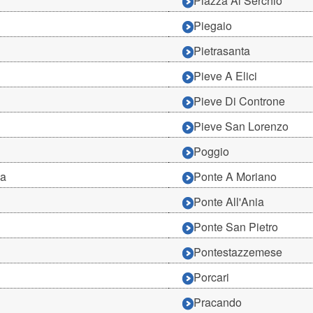
Piazza Al Serchio
Piegaio
Pietrasanta
Pieve A Elici
Pieve Di Controne
Pieve San Lorenzo
Poggio
na
Ponte A Moriano
Ponte All'Ania
Ponte San Pietro
Pontestazzemese
Porcari
Pracando