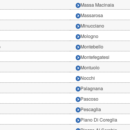
Massa Macinaia
Massarosa
Minucciano
Mologno
o
Montebello
Montefegatesi
Montuolo
Nocchi
Palagnana
Pascoso
Pescaglia
Piano Di Coreglia