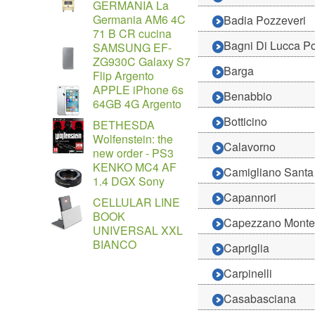
GERMANIA La
Germania AM6 4C
Badia Pozzeveri
71 B CR cucina
Bagni Di Lucca P
SAMSUNG EF-
ZG930C Galaxy S7
Barga
Flip Argento
APPLE iPhone 6s
Benabbio
64GB 4G Argento
Botticino
BETHESDA
Wolfenstein: the
Calavorno
new order - PS3
KENKO MC4 AF
Camigliano Sant
1.4 DGX Sony
Capannori
CELLULAR LINE
BOOK
Capezzano Mont
UNIVERSAL XXL
BIANCO
Capriglia
Carpinelli
Casabasciana