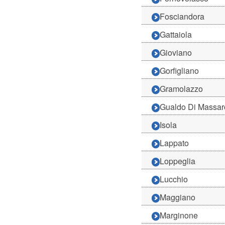
Fosciandora
Gattaiola
Gioviano
Gorfigliano
Gramolazzo
Gualdo Di Massa
Isola
Lappato
Loppeglia
Lucchio
Maggiano
Marginone