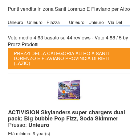
Punti vendita in zona Santi Lorenzo E Flaviano per Altro
Unieuro
-
Unieuro -
Piazza
Unieuro
-
Unieuro -
Via Del
Dalmazia 15 - Terni (TR)
Maglio 6 - Terni (TR)
Voto medio
4.63
basato su
44
reviews
- Voto
4.88
/
5
by
PrezziProdotti
PREZZI DELLA CATEGORIA ALTRO A SANTI
LORENZO E FLAVIANO PROVINCIA DI RIETI
(LAZIO)
ACTIVISION Skylanders super chargers dual
pack: Big bubble Pop Fizz, Soda Skimmer
Presso:
Unieuro
Età minima: 6 year(s)