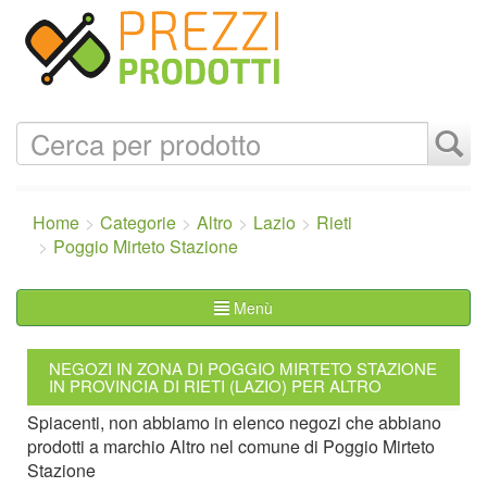
Home
Categorie
Altro
Lazio
Rieti
Poggio Mirteto Stazione
Menù
NEGOZI IN ZONA DI POGGIO MIRTETO STAZIONE
IN PROVINCIA DI RIETI (LAZIO) PER ALTRO
Spiacenti, non abbiamo in elenco negozi che abbiano
prodotti a marchio Altro nel comune di Poggio Mirteto
Stazione