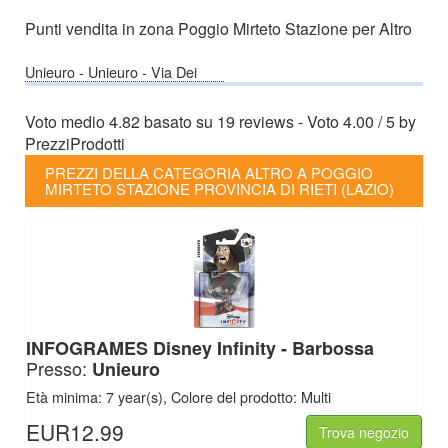
Punti vendita in zona Poggio Mirteto Stazione per Altro
Unieuro
-
Unieuro -
Via Dei
Settebagni 745 - Roma (RM)
Voto medio
4.82
basato su
19
reviews
- Voto
4.00
/
5
by
PrezziProdotti
PREZZI DELLA CATEGORIA ALTRO A POGGIO
MIRTETO STAZIONE PROVINCIA DI RIETI (LAZIO)
INFOGRAMES Disney Infinity - Barbossa
Presso:
Unieuro
Età minima: 7 year(s), Colore del prodotto: Multi
EUR12.99
Trova negozio